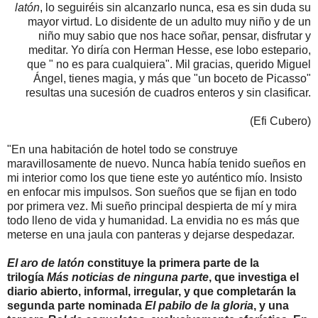
latón
, lo seguiréis sin alcanzarlo nunca, esa es sin duda su
mayor virtud. Lo disidente de un adulto muy niño y de un
niño muy sabio que nos hace soñar, pensar, disfrutar y
meditar. Yo diría con Herman Hesse, ese lobo estepario,
que " no es para cualquiera". Mil gracias, querido Miguel
Ángel, tienes magia, y más que "un boceto de Picasso"
resultas una sucesión de cuadros enteros y sin clasificar.
(Efi Cubero)
"En una habitación de hotel todo se construye
maravillosamente de nuevo. Nunca había tenido sueños en
mi interior como los que tiene este yo auténtico mío. Insisto
en enfocar mis impulsos. Son sueños que se fijan en todo
por primera vez. Mi sueño principal despierta de mí y mira
todo lleno de vida y humanidad. La envidia no es más que
meterse en una jaula con panteras y dejarse despedazar.
El aro de latón
constituye la primera parte de la
trilogía
Más noticias de ninguna parte
, que investiga el
diario abierto, informal, irregular, y que completarán la
segunda parte nominada
El pabilo de la gloria
, y una