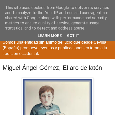
This site uses cookies from Google to deliver its services
and to analyze traffic. Your IP address and user-agent are
shared with Google along with performance and security
metrics to ensure quality of service, generate usage
statistics, and to detect and address abuse.
LEARN MORE
GOT IT
Somos una entidad sin ánimo de lucro que desde Sevilla
(España) promueve eventos y publicaciones en torno a la
tradición occidental.
Miguel Ángel Gómez, El aro de latón