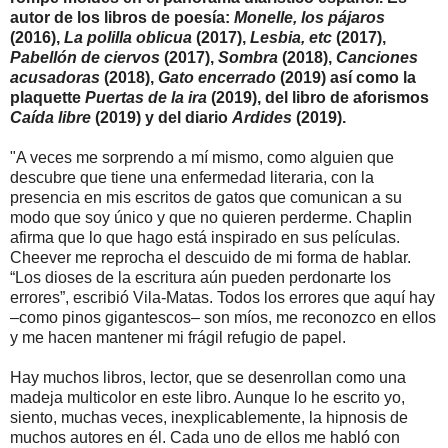
autor de los libros de poesía:
Monelle, los pájaros
(2016),
La polilla oblicua
(2017),
Lesbia, etc
(2017),
Pabellón de ciervos
(2017),
Sombra
(2018),
Canciones
acusadoras
(2018),
Gato encerrado
(2019) así como la
plaquette
Puertas de la ira
(2019), del libro de aforismos
Caída libre
(2019) y del diario
Ardides
(2019).
"A veces me sorprendo a mí mismo, como alguien que
descubre que tiene una enfermedad literaria, con la
presencia en mis escritos de gatos que comunican a su
modo que soy único y que no quieren perderme. Chaplin
afirma que lo que hago está inspirado en sus películas.
Cheever me reprocha el descuido de mi forma de hablar.
“Los dioses de la escritura aún pueden perdonarte los
errores”, escribió Vila-Matas. Todos los errores que aquí hay
–como pinos gigantescos– son míos, me reconozco en ellos
y me hacen mantener mi frágil refugio de papel.
Hay muchos libros, lector, que se desenrollan como una
madeja multicolor en este libro. Aunque lo he escrito yo,
siento, muchas veces, inexplicablemente, la hipnosis de
muchos autores en él. Cada uno de ellos me habló con