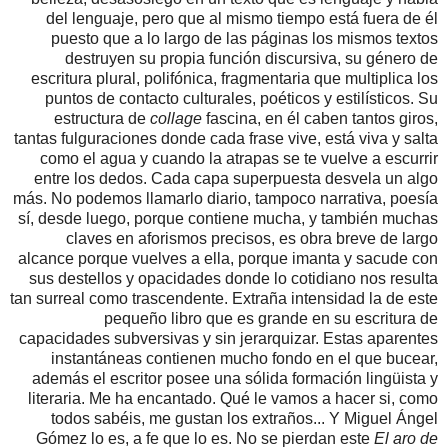
del lenguaje, pero que al mismo tiempo está fuera de él
puesto que a lo largo de las páginas los mismos textos
destruyen su propia función discursiva, su género de
escritura plural, polifónica, fragmentaria que multiplica los
puntos de contacto culturales, poéticos y estilísticos. Su
estructura de
collage
fascina, en él caben tantos giros,
tantas fulguraciones donde cada frase vive, está viva y salta
como el agua y cuando la atrapas se te vuelve a escurrir
entre los dedos. Cada capa superpuesta desvela un algo
más. No podemos llamarlo diario, tampoco narrativa, poesía
sí, desde luego, porque contiene mucha, y también muchas
claves en aforismos precisos, es obra breve de largo
alcance porque vuelves a ella, porque imanta y sacude con
sus destellos y opacidades donde lo cotidiano nos resulta
tan surreal como trascendente. Extraña intensidad la de este
pequeño libro que es grande en su escritura de
capacidades subversivas y sin jerarquizar. Estas aparentes
instantáneas contienen mucho fondo en el que bucear,
además el escritor posee una sólida formación lingüista y
literaria. Me ha encantado. Qué le vamos a hacer si, como
todos sabéis, me gustan los extraños... Y Miguel Ángel
Gómez lo es, a fe que lo es. No se pierdan este
El aro de