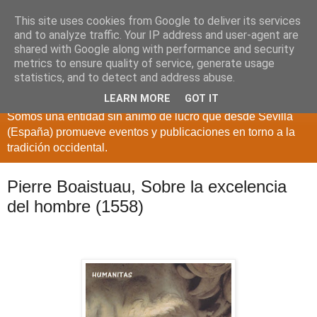
This site uses cookies from Google to deliver its services
and to analyze traffic. Your IP address and user-agent are
shared with Google along with performance and security
metrics to ensure quality of service, generate usage
statistics, and to detect and address abuse.
LEARN MORE
GOT IT
Somos una entidad sin ánimo de lucro que desde Sevilla
(España) promueve eventos y publicaciones en torno a la
tradición occidental.
Pierre Boaistuau, Sobre la excelencia
del hombre (1558)