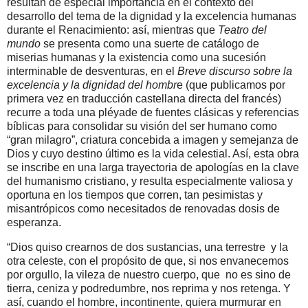
resultan de especial importancia en el contexto del
desarrollo del tema de la dignidad y la excelencia humanas
durante el Renacimiento: así, mientras que
Teatro del
mundo
se presenta como una suerte de catálogo de
miserias humanas y la existencia como una sucesión
interminable de desventuras, en el
Breve discurso sobre la
excelencia y la dignidad del hombr
e (que publicamos por
primera vez en traducción castellana directa del francés)
recurre a toda una pléyade de fuentes clásicas y referencias
bíblicas para consolidar su visión del ser humano como
“gran milagro”, criatura concebida a imagen y semejanza de
Dios y cuyo destino último es la vida celestial. Así, esta obra
se inscribe en una larga trayectoria de apologías en la clave
del humanismo cristiano, y resulta especialmente valiosa y
oportuna en los tiempos que corren, tan pesimistas y
misantrópicos como necesitados de renovadas dosis de
esperanza.
“Dios quiso crearnos de dos sustancias, una terrestre y la
otra celeste, con el propósito de que, si nos envanecemos
por orgullo, la vileza de nuestro cuerpo, que no es sino de
tierra, ceniza y podredumbre, nos reprima y nos retenga. Y
así, cuando el hombre, incontinente, quiera murmurar en