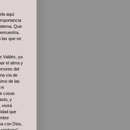
ela aquí
importancia
 eterna. Que
 demuestra,
n las que se
e Valdés, ya
nar el alma y
errores del
na vía de
imo de las
 ni
de cosas
asto, y
vivirá
cidad que
ombre
lma con Dios,
cristiano".