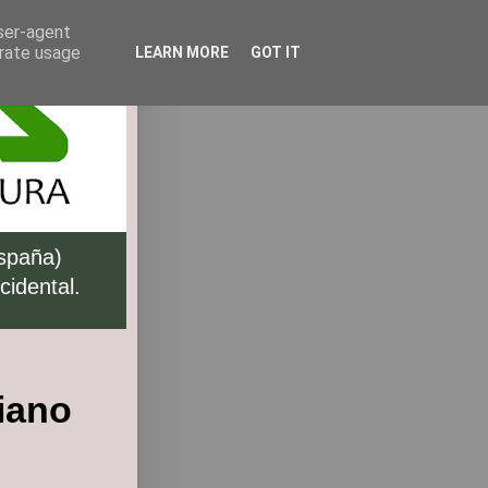
user-agent
erate usage
LEARN MORE
GOT IT
España)
cidental.
iano