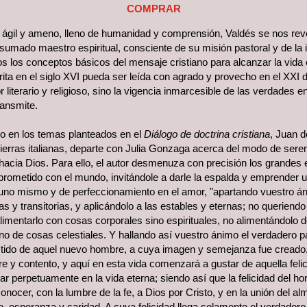
COMPRAR
o ágil y ameno, lleno de humanidad y comprensión, Valdés se nos rev
umado maestro espiritual, consciente de su misión pastoral y de la 
os los conceptos básicos del mensaje cristiano para alcanzar la vida
ita en el siglo XVI pueda ser leída con agrado y provecho en el XXI
r literario y religioso, sino la vigencia inmarcesible de las verdades e
ransmite.
o en los temas planteados en el
Diálogo de doctrina cristiana
, Juan d
tierras italianas, departe con Julia Gonzaga acerca del modo de sere
acia Dios. Para ello, el autor desmenuza con precisión los grandes 
ometido con el mundo, invitándole a darle la espalda y emprender u
uno mismo y de perfeccionamiento en el amor, "apartando vuestro án
 y transitorias, y aplicándolo a las estables y eternas; no queriendo
limentarlo con cosas corporales sino espirituales, no alimentándolo 
o de cosas celestiales. Y hallando así vuestro ánimo el verdadero p
tido de aquel nuevo hombre, a cuya imagen y semejanza fue creado, 
e y contento, y aquí en esta vida comenzará a gustar de aquella feli
r perpetuamente en la vida eterna; siendo así que la felicidad del h
onocer, con la lumbre de la fe, a Dios por Cristo, y en la unión del a
e, esperanza y caridad. A cuya felicidad llega solamente el verdadero 