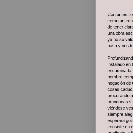
Con un estil
como un cons
de tener clar
una obra escr
ya no su valo
basa y nos t
Profundizand
instalado en 
encaminarla h
hombre compr
negación de 
cosas caducas
procurando a
mundanas sin
viéndose ves
siempre alegr
esperará goza
consiste en c
mediante la f